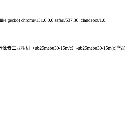
cko) chrome/131.0.0.0 safari/537.36; claudebot/1.0;
e_name=2500万像素工业相机（ub25mebu30-15m/c）-ub25mebu30-15m(c)产品