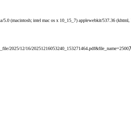
sh; intel mac os x 10_15_7) applewebkit/537.36 (khtml, like ge
tachment_file/2025/12/16/20251216053240_153271464.pdf&fil